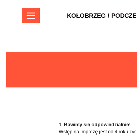
Skip
to
KOŁOBRZEG / PODCZE
content
MAIN
MENU
1. Bawimy się odpowiedzialnie!
Wstęp na imprezę jest od 4 roku życ