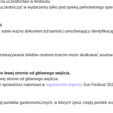
a uczestnictwo w festiwalu
 uczestniczyć w wydarzeniu tylko pod opieką pełnoletniego opi
!
y sobie ważny dokument tożsamości umożliwiający identyfikac
 przekazywanie biletów osobom trzecim może skutkować anulow
po lewej stronie od głównego wejścia.
wej stronie od głównego wejścia.
ji sprawdzisz natomiast w
regulaminie imprezy
Sun Festival 202
ąt punktów gastronomicznych, w których zjesz ciepły posiłek or