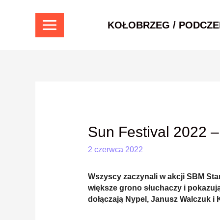
Skip
to
KOŁOBRZEG / PODCZE
content
MAIN
MENU
Sun Festival 2022 –
2 czerwca 2022
Wszyscy zaczynali w akcji SBM Star
większe grono słuchaczy i pokazują
dołączają Nypel, Janusz Walczuk i 