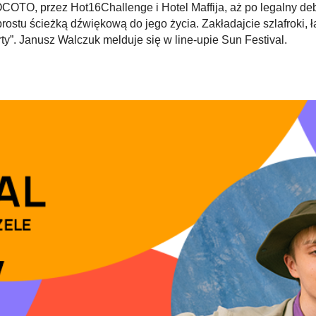
OTO, przez Hot16Challenge i Hotel Maffija, aż po legalny deb
rostu ścieżką dźwiękową do jego życia. Zakładajcie szlafroki, ła
y”. Janusz Walczuk melduje się w line-upie Sun Festival.